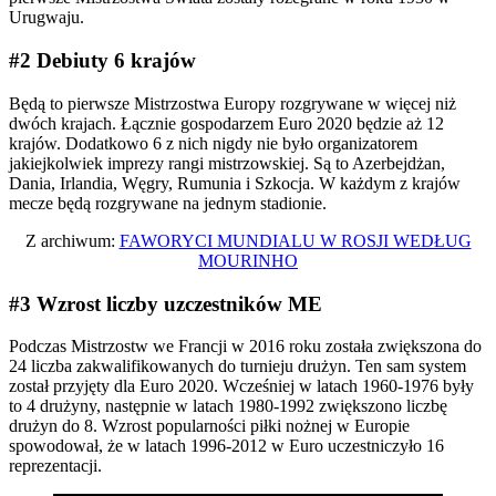
Urugwaju.
#2 Debiuty 6 krajów
Będą to pierwsze Mistrzostwa Europy rozgrywane w więcej niż
dwóch krajach. Łącznie gospodarzem Euro 2020 będzie aż 12
krajów. Dodatkowo 6 z nich nigdy nie było organizatorem
jakiejkolwiek imprezy rangi mistrzowskiej. Są to Azerbejdżan,
Dania, Irlandia, Węgry, Rumunia i Szkocja. W każdym z krajów
mecze będą rozgrywane na jednym stadionie.
Z archiwum:
FAWORYCI MUNDIALU W ROSJI WEDŁUG
MOURINHO
#3 Wzrost liczby uzczestników ME
Podczas Mistrzostw we Francji w 2016 roku została zwiększona do
24 liczba zakwalifikowanych do turnieju drużyn. Ten sam system
został przyjęty dla Euro 2020. Wcześniej w latach 1960-1976 były
to 4 drużyny, następnie w latach 1980-1992 zwiększono liczbę
drużyn do 8. Wzrost popularności piłki nożnej w Europie
spowodował, że w latach 1996-2012 w Euro uczestniczyło 16
reprezentacji.