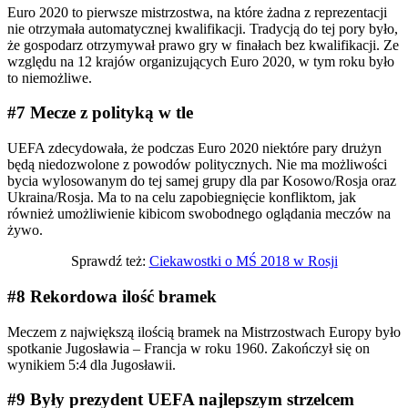
Euro 2020 to pierwsze mistrzostwa, na które żadna z reprezentacji
nie otrzymała automatycznej kwalifikacji. Tradycją do tej pory było,
że gospodarz otrzymywał prawo gry w finałach bez kwalifikacji. Ze
względu na 12 krajów organizujących Euro 2020, w tym roku było
to niemożliwe.
#7 Mecze z polityką w tle
UEFA zdecydowała, że podczas Euro 2020 niektóre pary drużyn
będą niedozwolone z powodów politycznych. Nie ma możliwości
bycia wylosowanym do tej samej grupy dla par Kosowo/Rosja oraz
Ukraina/Rosja. Ma to na celu zapobiegnięcie konfliktom, jak
również umożliwienie kibicom swobodnego oglądania meczów na
żywo.
Sprawdź też:
Ciekawostki o MŚ 2018 w Rosji
#8 Rekordowa ilość bramek
Meczem z największą ilością bramek na Mistrzostwach Europy było
spotkanie Jugosławia – Francja w roku 1960. Zakończył się on
wynikiem 5:4 dla Jugosławii.
#9 Były prezydent UEFA najlepszym strzelcem