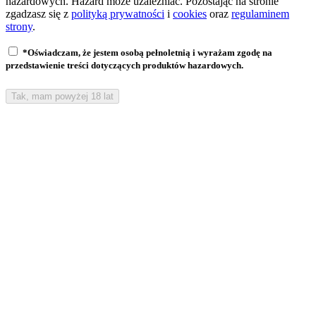
hazardowych. Hazard może uzależniać. Pozostając na stronie
zgadzasz się z
polityką prywatności
i
cookies
oraz
regulaminem
strony
.
*Oświadczam, że jestem osobą pełnoletnią i wyrażam zgodę na
przedstawienie treści dotyczących produktów hazardowych.
Tak, mam powyżej 18 lat