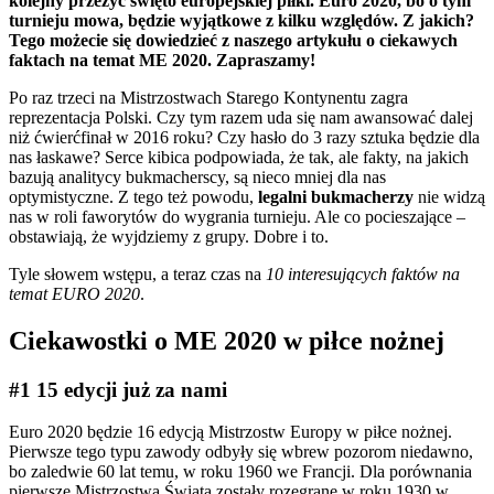
kolejny przeżyć święto europejskiej piłki. Euro 2020, bo o tym
turnieju mowa, będzie wyjątkowe z kilku względów. Z jakich?
Tego możecie się dowiedzieć z naszego artykułu o ciekawych
faktach na temat ME 2020. Zapraszamy!
Po raz trzeci na Mistrzostwach Starego Kontynentu zagra
reprezentacja Polski. Czy tym razem uda się nam awansować dalej
niż ćwierćfinał w 2016 roku? Czy hasło do 3 razy sztuka będzie dla
nas łaskawe? Serce kibica podpowiada, że tak, ale fakty, na jakich
bazują analitycy bukmacherscy, są nieco mniej dla nas
optymistyczne. Z tego też powodu,
legalni bukmacherzy
nie widzą
nas w roli faworytów do wygrania turnieju. Ale co pocieszające –
obstawiają, że wyjdziemy z grupy. Dobre i to.
Tyle słowem wstępu, a teraz czas na
10 interesujących faktów na
temat EURO 2020
.
Ciekawostki o ME 2020 w piłce nożnej
#1 15 edycji już za nami
Euro 2020 będzie 16 edycją Mistrzostw Europy w piłce nożnej.
Pierwsze tego typu zawody odbyły się wbrew pozorom niedawno,
bo zaledwie 60 lat temu, w roku 1960 we Francji. Dla porównania
pierwsze Mistrzostwa Świata zostały rozegrane w roku 1930 w