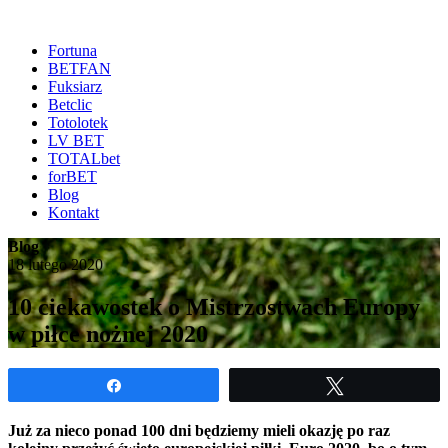
Fortuna
BETFAN
Fuksiarz
Betclic
Totolotek
LV BET
TOTALbet
forBET
Blog
Kontakt
Blog
18 lutego 2020
10 ciekawostek o Mistrzostwach Europy
w piłce nożnej 2020
Udostępnij
Tweetuj
Już za nieco ponad 100 dni będziemy mieli okazję po raz