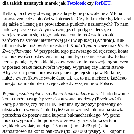
dla takich uznanych marek jak
Totolotek
czy
forBET
.
Betfan, na chwilę obecną, posiada jedynie pozwolenie z MF na
prowadzenie działalności w Internecie. Czy bukmacher będzie starał
się także o licencję na prowadzenie punktów naziemnych? To nam
pokaże przyszłość. A tymczasem, jeżeli podjąłeś decyzję o
zarejestrowaniu się u tego bukmachera, to możesz to zrobić
zarówno na stronie internetowej jak i w aplikacji (Android). Buk
oferuje dwie możliwości rejestracji:
Konto Tymczasowe
oraz
Konto
Zweryfikowane
. W przypadku tego pierwszego od rejestracji konta
do możliwości obstawienia miną minuty, o ile nie sekundy. Jednak
trzeba pamiętać, że takie błyskawiczne konto ma swoje ograniczenia
w postaci braku możliwości wypłaty wygranej czy limitu stawek.
Aby zyskać pełne możliwości jakie daje rejestracja w Betfanie,
należy zweryfikować swoje dane tak jak to ma miejsce u każdego
innego podmiotu oferującego zakłady wzajemne w Polsce.
W jaki sposób wpłacić środki na konto bukmachera?
Doładowanie
konta może nastąpić przez ekspresowe przelewy (Przelewy24),
kartę płatniczą czy też BLIK. Minimalny depozyt potrzebny do
obstawienia wynosi 1 pln i tyleż samo wynosi minimalna stawka,
potrzebna do postawienia kuponu bukmacherskiego. Wygrane
można wypłacić albo poprzez oferowany przez buka system
szybkich wypłaty w ciągu 15 minut (limit 4999 pln) albo
standardowo na konto bankowe (do 500 000 tysięcy z 1 kuponu).