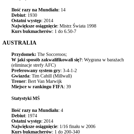
Ilość razy na Mundialu
: 14
Debiut
: 1930
Ostatni występ
: 2014
Największe osiągnięcie
: Mistrz Świata 1998
Kurs bukmacherów
: 1 do 6.50-7
AUSTRALIA
Przydomek:
The Socceroos;
W jaki sposób zakwalifikowali się?
: Wygrana w barażach
(eliminacje strefy AFC)
Preferowany system gry
: 3-4-1-2
Gwiazda
: Tim Cahill (Millwall)
Trener
: Bert Van Marwijk
Miejsce w rankingu FIFA
: 39
Statystyki MŚ
Ilość razy na Mundialu
: 4
Debiut
: 1974
Ostatni występ
: 2014
Największe osiągnięcie
: 1/16 finału w 2006
Kurs bukmacherów
: 1 do 200-340