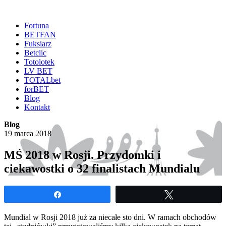
Fortuna
BETFAN
Fuksiarz
Betclic
Totolotek
LV BET
TOTALbet
forBET
Blog
Kontakt
Blog
19 marca 2018
MŚ 2018 w Rosji. Przydomki i
ciekawostki o 32 finalistach Mundialu
Udostępnij
Tweetuj
Mundial w Rosji 2018 już za niecałe sto dni. W ramach obchodów