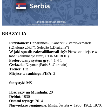
BRAZYLIA
Przydomek:
Canarinhos („Kanarki”); Verde-Amarela
(„Zielono-żółci”); Seleção („Drużyna”)
W jaki sposób zakwalifikowali się?
: Pierwsze miejsce w
tabeli (eliminacje strefy CONMEBOL)
Preferowany system gry
: 4-1-4-1
Gwiazda
: Neymar (Paris St-Germain)
Trener
: Tite
Miejsce w rankingu FIFA
: 2
Statystyki MŚ
Ilość razy na Mundialu
: 20
Debiut
: 1930
Ostatni występ
: 2014
Największe osiągnięcie
: Mistrz Świata w 1958, 1962, 1970,