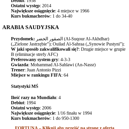
Debiut
: 1958
Ostatni występ
: 2014
Największe osiągnięcie
: 4 miejsce w 1966
Kurs bukmacherów
: 1 do 34-40
ARABIA SAUDYJSKA
Przydomek:
الصقور الخضر (
Al-Suqour Al-Akhdhar)
(„Zielone Jastrzębie”); Ouilad Al-Sahraa („Synowie Pustyni”);
W jaki sposób zakwalifikowali się?
: Drugie miejsce w grupie
B (eliminacje strefy AFC)
Preferowany system gry
: 4-3-3
Gwiazda
: Mohammad Al-Sahlawi (An-Nassr)
Trener
: Juan Antonio Pizzi
Miejsce w rankingu FIFA
: 64
Statystyki MŚ
Ilość razy na Mundialu
: 4
Debiut
: 1994
Ostatni występ
: 2006
Największe osiągnięcie
: 1/16 finału w 1994
Kurs bukmacherów
: 1 do 950-1300
FORTUNA – Kliknij aby przejść na stronę z ofertą