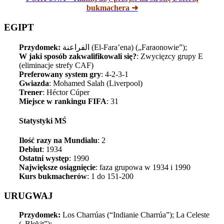
bukmachera ➜
EGIPT
Przydomek:
الفراعنة‎ (
El-Fara’ena) („Faraonowie”);
W jaki sposób zakwalifikowali się?
: Zwycięzcy grupy E
(eliminacje strefy CAF)
Preferowany system gry
: 4-2-3-1
Gwiazda
: Mohamed Salah (Liverpool)
Trener
: Héctor Cúper
Miejsce w rankingu FIFA
: 31
Statystyki MŚ
Ilość razy na Mundialu
: 2
Debiut
: 1934
Ostatni występ
: 1990
Największe osiągnięcie
: faza grupowa w 1934 i 1990
Kurs bukmacherów
: 1 do 151-200
URUGWAJ
Przydomek:
Los Charrúas (“Indianie Charrúa”); La Celeste
(„Błękit”);