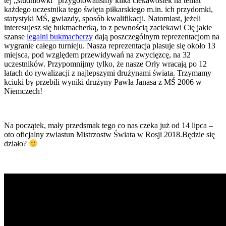
tej „studniówki” przygotowaliśmy kilka ciekawostek na temat
każdego uczestnika tego święta piłkarskiego
m
.in
. ich przydomki,
statystyki MŚ, gwiazdy, sposób kwalifikacji. Natomiast, jeżeli
interesujesz się bukmacherką, to z pewnością zaciekawi Cię jakie
szanse
legalni bukmacherzy
dają poszczególnym reprezentacjom na
wygranie całego turnieju. Nasza reprezentacja plasuje się około 13
miejsca, pod względem przewidywań na zwycięzcę, na 32
uczestników. Przypomnijmy tylko, że nasze Orły wracają po 12
latach do rywalizacji z najlepszymi drużynami świata. Trzymamy
kciuki by przebili wyniki drużyny Pawła Janasa z MŚ 2006 w
Niemczech!
Na początek, mały przedsmak tego co nas czeka już od 14 lipca –
oto oficjalny zwiastun Mistrzostw Świata w Rosji 2018.Będzie się
działo?