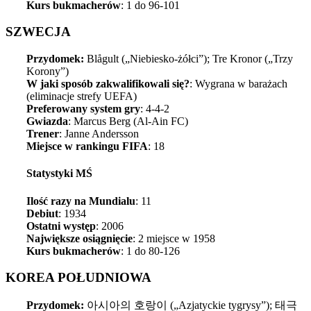
Kurs bukmacherów
: 1 do 96-101
SZWECJA
Przydomek:
Blågult („Niebiesko-żółci”); Tre Kronor („Trzy
Korony”)
W jaki sposób zakwalifikowali się?
: Wygrana w barażach
(eliminacje strefy UEFA)
Preferowany system gry
: 4-4-2
Gwiazda
: Marcus Berg (Al-Ain FC)
Trener
: Janne Andersson
Miejsce w rankingu FIFA
: 18
Statystyki MŚ
Ilość razy na Mundialu
: 11
Debiut
: 1934
Ostatni występ
: 2006
Największe osiągnięcie
: 2 miejsce w 1958
Kurs bukmacherów
: 1 do 80-126
KOREA POŁUDNIOWA
Przydomek:
아시아의 호랑이 („Azjatyckie tygrysy”); 태극