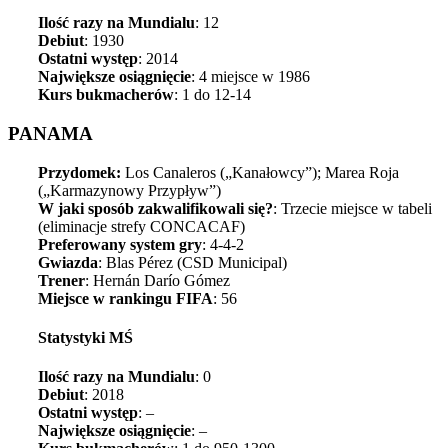
Ilość razy na Mundialu
: 12
Debiut
: 1930
Ostatni występ
: 2014
Największe osiągnięcie
: 4 miejsce w 1986
Kurs bukmacherów
: 1 do 12-14
PANAMA
Przydomek:
Los Canaleros („Kanałowcy”); Marea Roja
(„Karmazynowy Przypływ”)
W jaki sposób zakwalifikowali się?
: Trzecie miejsce w tabeli
(eliminacje strefy CONCACAF)
Preferowany system gry
: 4-4-2
Gwiazda
: Blas Pérez (CSD Municipal)
Trener
: Hernán Darío Gómez
Miejsce w rankingu FIFA
: 56
Statystyki MŚ
Ilość razy na Mundialu
: 0
Debiut
: 2018
Ostatni występ
: –
Największe osiągnięcie
: –