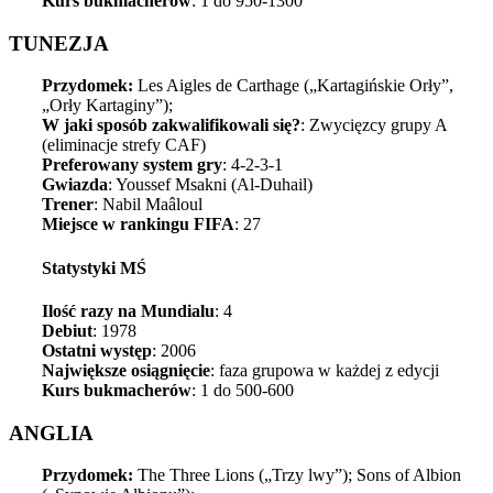
Kurs bukmacherów
: 1 do 950-1300
TUNEZJA
Przydomek:
Les Aigles de Carthage („Kartagińskie Orły”,
„Orły Kartaginy”);
W jaki sposób zakwalifikowali się?
: Zwycięzcy grupy A
(eliminacje strefy CAF)
Preferowany system gry
: 4-2-3-1
Gwiazda
: Youssef Msakni (Al-Duhail)
Trener
: Nabil Maâloul
Miejsce w rankingu FIFA
: 27
Statystyki MŚ
Ilość razy na Mundialu
: 4
Debiut
: 1978
Ostatni występ
: 2006
Największe osiągnięcie
: faza grupowa w każdej z edycji
Kurs bukmacherów
: 1 do 500-600
ANGLIA
Przydomek:
The Three Lions („Trzy lwy”); Sons of Albion