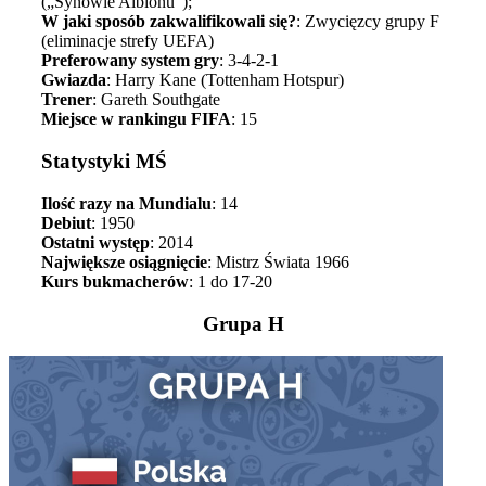
(„Synowie Albionu”);
W jaki sposób zakwalifikowali się?
: Zwycięzcy grupy F
(eliminacje strefy UEFA)
Preferowany system gry
: 3-4-2-1
Gwiazda
: Harry Kane (Tottenham Hotspur)
Trener
: Gareth Southgate
Miejsce w rankingu FIFA
: 15
Statystyki MŚ
Ilość razy na Mundialu
: 14
Debiut
: 1950
Ostatni występ
: 2014
Największe osiągnięcie
: Mistrz Świata 1966
Kurs bukmacherów
: 1 do 17-20
Grupa H