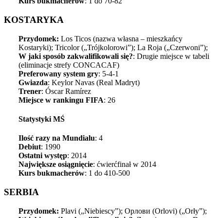
Kurs bukmacherów
: 1 do 70-82
KOSTARYKA
Przydomek:
Los Ticos (nazwa własna – mieszkańcy
Kostaryki); Tricolor („Trójkolorowi”); La Roja („Czerwoni”);
W jaki sposób zakwalifikowali się?
: Drugie miejsce w tabeli
(eliminacje strefy CONCACAF)
Preferowany system gry
: 5-4-1
Gwiazda
: Keylor Navas (Real Madryt)
Trener
: Óscar Ramírez
Miejsce w rankingu FIFA
: 26
Statystyki MŚ
Ilość razy na Mundialu
: 4
Debiut
: 1990
Ostatni występ
: 2014
Największe osiągnięcie
: ćwierćfinał w 2014
Kurs bukmacherów
: 1 do 410-500
SERBIA
Przydomek:
Plavi („Niebiescy”); Орлови (Orlovi) („Orły”);