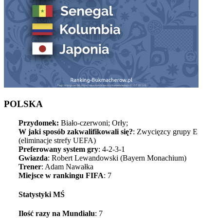
POLSKA
Przydomek:
Biało-czerwoni; Orły;
W jaki sposób zakwalifikowali się?
: Zwycięzcy grupy E
(eliminacje strefy UEFA)
Preferowany system gry
: 4-2-3-1
Gwiazda
: Robert Lewandowski (Bayern Monachium)
Trener
: Adam Nawałka
Miejsce w rankingu FIFA
: 7
Statystyki MŚ
Ilość razy na Mundialu
: 7