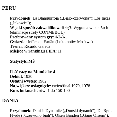
PERU
Przydomek:
La Blanquirroja („Biało-czerwona”); Los Incas
(„Inkowie”);
W jaki sposób zakwalifikowali się?
: Wygrana w barażach
(eliminacje strefy CONMEBOL)
Preferowany system gry
: 4-2-3-1
Gwiazda
: Jefferson Farfán (Lokomotiw Moskwa)
Trener
: Ricardo Gareca
Miejsce w rankingu FIFA
: 11
Statystyki MŚ
Ilość razy na Mundialu
: 4
Debiut
: 1930
Ostatni występ
: 1982
Największe osiągnięcie
: ćwierćfinał 1970, 1978
Kurs bukmacherów
: 1 do 150-190
DANIA
Przydomek:
Danish Dynamite („Duński dynamit”); De Rød-
Hvide („Czerwono-biali”); Olsen-Banden („Gang Olsena”);