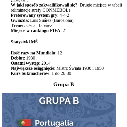
W jaki sposób zakwalifikowali się?
: Drugie miejsce w tabeli
(eliminacje strefy CONMEBOL)
Preferowany system gry
: 4-4-2
Gwiazda
: Luis Suárez (Barcelona)
Trener
: Óscar Tabárez
Miejsce w rankingu FIFA
: 21
Statystyki MŚ
Ilość razy na Mundialu
: 12
Debiut
: 1930
Ostatni występ
: 2014
Największe osiągnięcie
: Mistrz Świata 1930 i 1950
Kurs bukmacherów
: 1 do 26-30
Grupa B