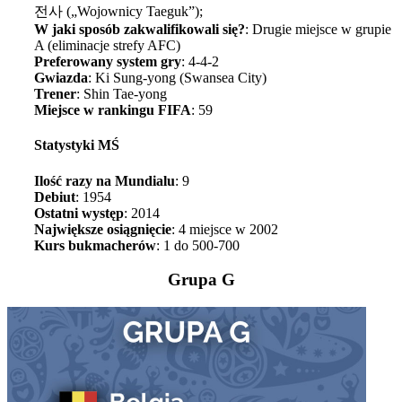
전사 („Wojownicy Taeguk”);
W jaki sposób zakwalifikowali się?
: Drugie miejsce w grupie
A (eliminacje strefy AFC)
Preferowany system gry
: 4-4-2
Gwiazda
: Ki Sung-yong (Swansea City)
Trener
: Shin Tae-yong
Miejsce w rankingu FIFA
: 59
Statystyki MŚ
Ilość razy na Mundialu
: 9
Debiut
: 1954
Ostatni występ
: 2014
Największe osiągnięcie
: 4 miejsce w 2002
Kurs bukmacherów
: 1 do 500-700
Grupa G