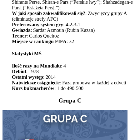
Shirants Perse, Shiran-e Pars (“Perskie lwy”); Shahzadegan-e
Parsi (“Książęta Persji”);
W jaki sposób zakwalifikowali się?
: Zwycięzcy grupy A
(eliminacje strefy AFC)
Preferowany system gry
: 4-2-3-1
Gwiazda
: Sardar Azmoun (Rubin Kazan)
Trener
: Carlos Queiroz
Miejsce w rankingu FIFA
: 32
Statystyki MŚ
Ilość razy na Mundialu
: 4
Debiut
: 1978
Ostatni występ
: 2014
Największe osiągnięcie
: Faza grupowa w każdej z edycji
Kurs bukmacherów
: 1 do 490-500
Grupa C