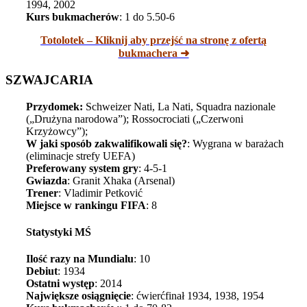
1994, 2002
Kurs bukmacherów
: 1 do 5.50-6
Totolotek – Kliknij aby przejść na stronę z ofertą
bukmachera ➜
SZWAJCARIA
Przydomek:
Schweizer Nati, La Nati, Squadra nazionale
(„Drużyna narodowa”); Rossocrociati („Czerwoni
Krzyżowcy”);
W jaki sposób zakwalifikowali się?
: Wygrana w barażach
(eliminacje strefy UEFA)
Preferowany system gry
: 4-5-1
Gwiazda
: Granit Xhaka (Arsenal)
Trener
: Vladimir Petković
Miejsce w rankingu FIFA
: 8
Statystyki MŚ
Ilość razy na Mundialu
: 10
Debiut
: 1934
Ostatni występ
: 2014
Największe osiągnięcie
: ćwierćfinał 1934, 1938, 1954