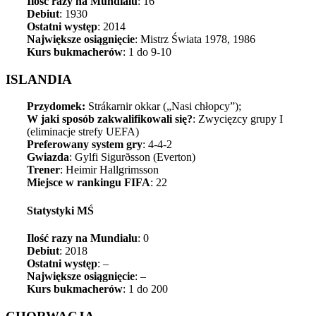
Ilość razy na Mundialu
: 16
Debiut
: 1930
Ostatni występ
: 2014
Największe osiągnięcie
: Mistrz Świata 1978, 1986
Kurs bukmacherów
: 1 do 9-10
ISLANDIA
Przydomek:
Strákarnir
okkar („Nasi chłopcy”);
W jaki sposób zakwalifikowali się?
: Zwycięzcy grupy I
(eliminacje strefy UEFA)
Preferowany system gry
: 4-4-2
Gwiazda
: Gylfi Sigurðsson (Everton)
Trener
: Heimir Hallgrimsson
Miejsce w rankingu FIFA
: 22
Statystyki MŚ
Ilość razy na Mundialu
: 0
Debiut
: 2018
Ostatni występ
: –
Największe osiągnięcie
: –
Kurs bukmacherów
: 1 do 200