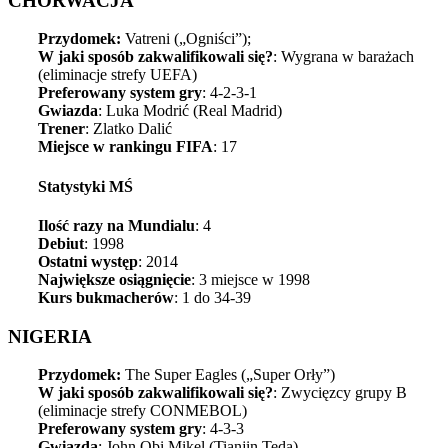
CHORWACJA
Przydomek:
Vatreni („Ogniści”);
W jaki sposób zakwalifikowali się?
: Wygrana w barażach
(eliminacje strefy UEFA)
Preferowany system gry
: 4-2-3-1
Gwiazda
: Luka Modrić (Real Madrid)
Trener
: Zlatko Dalić
Miejsce w rankingu FIFA
: 17
Statystyki MŚ
Ilość razy na Mundialu
: 4
Debiut
: 1998
Ostatni występ
: 2014
Największe osiągnięcie
: 3 miejsce w 1998
Kurs bukmacherów
: 1 do 34-39
NIGERIA
Przydomek:
The Super Eagles („Super Orły”)
W jaki sposób zakwalifikowali się?
: Zwycięzcy grupy B
(eliminacje strefy CONMEBOL)
Preferowany system gry
: 4-3-3
Gwiazda
: John Obi Mikel (Tianjin Teda)