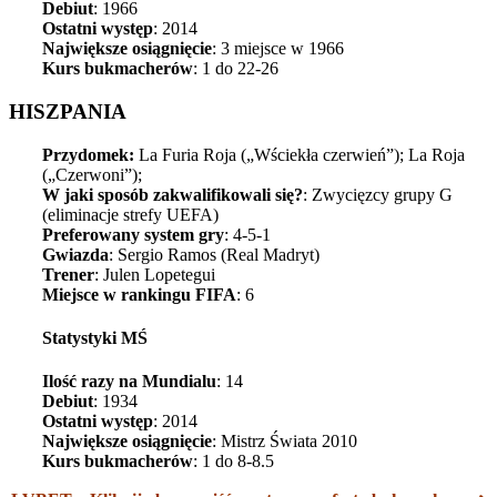
Debiut
: 1966
Ostatni występ
: 2014
Największe osiągnięcie
: 3 miejsce w 1966
Kurs bukmacherów
: 1 do 22-26
HISZPANIA
Przydomek:
La Furia Roja („Wściekła czerwień”); La Roja
(„Czerwoni”);
W jaki sposób zakwalifikowali się?
: Zwycięzcy grupy G
(eliminacje strefy UEFA)
Preferowany system gry
: 4-5-1
Gwiazda
: Sergio Ramos (Real Madryt)
Trener
: Julen Lopetegui
Miejsce w rankingu FIFA
: 6
Statystyki MŚ
Ilość razy na Mundialu
: 14
Debiut
: 1934
Ostatni występ
: 2014
Największe osiągnięcie
: Mistrz Świata 2010
Kurs bukmacherów
: 1 do 8-8.5