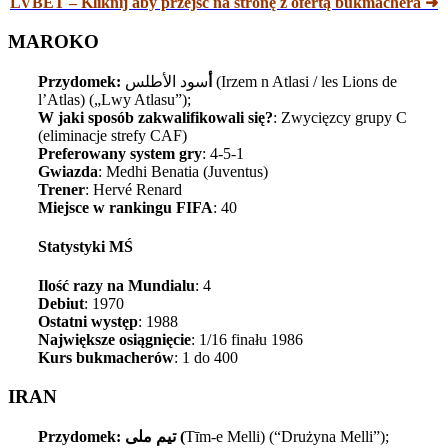
LVBET – Kliknij aby przejść na stronę z ofertą bukmachera ➜
MAROKO
Przydomek: أ
سود الأطلس‎ (Irzem n Atlasi / les Lions de
l’Atlas) („Lwy Atlasu”);
W jaki sposób zakwalifikowali się?
: Zwycięzcy grupy C
(eliminacje strefy CAF)
Preferowany system gry
: 4-5-1
Gwiazda
: Medhi Benatia (Juventus)
Trener
: Hervé Renard
Miejsce w rankingu FIFA
: 40
Statystyki MŚ
Ilość razy na Mundialu
: 4
Debiut
: 1970
Ostatni występ
: 1988
Największe osiągnięcie
: 1/16 finału 1986
Kurs bukmacherów
: 1 do 400
IRAN
Przydomek:
تیم ملی
(
Tīm-e Melli) (“Drużyna Melli”);