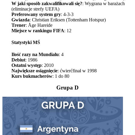
W jaki sposób zakwalifikowali się?
: Wygrana w barażach
(eliminacje strefy UEFA)
Preferowany system gry
: 4-3-3
Gwiazda
: Christian Eriksen (Tottenham Hotspur)
Trener
: Åge Hareide
Miejsce w rankingu FIFA
: 12
Statystyki MŚ
Ilość razy na Mundialu
: 4
Debiut
: 1986
Ostatni występ
: 2010
Największe osiągnięcie
: ćwierćfinał w 1998
Kurs bukmacherów
: 1 do 80
Grupa D