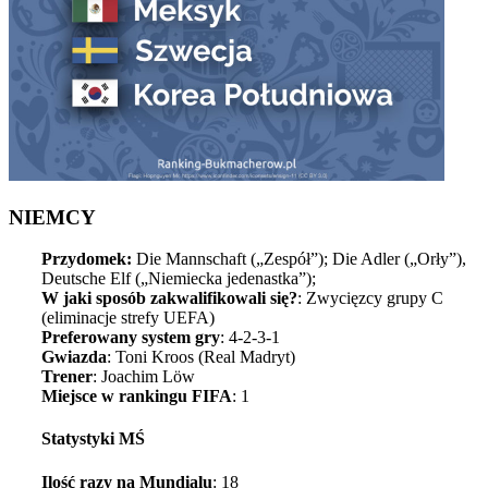
NIEMCY
Przydomek:
Die Mannschaft („Zespół”); Die Adler („Orły”),
Deutsche Elf („Niemiecka jedenastka”);
W jaki sposób zakwalifikowali się?
: Zwycięzcy grupy C
(eliminacje strefy UEFA)
Preferowany system gry
: 4-2-3-1
Gwiazda
: Toni Kroos (Real Madryt)
Trener
: Joachim Löw
Miejsce w rankingu FIFA
: 1
Statystyki MŚ
Ilość razy na Mundialu
: 18