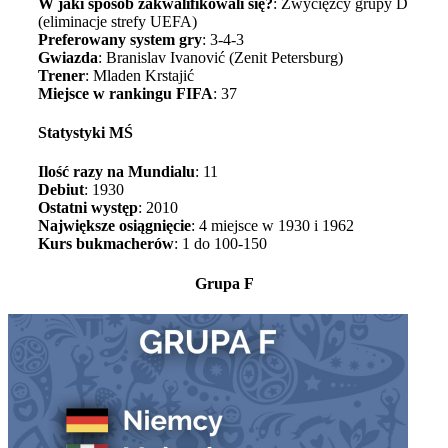
W jaki sposób zakwalifikowali się?
: Zwycięzcy grupy D
(eliminacje strefy UEFA)
Preferowany system gry
: 3-4-3
Gwiazda
: Branislav Ivanović (Zenit Petersburg)
Trener
: Mladen Krstajić
Miejsce w rankingu FIFA
: 37
Statystyki MŚ
Ilość razy na Mundialu
: 11
Debiut
: 1930
Ostatni występ
: 2010
Największe osiągnięcie
: 4 miejsce w 1930 i 1962
Kurs bukmacherów
: 1 do 100-150
Grupa F