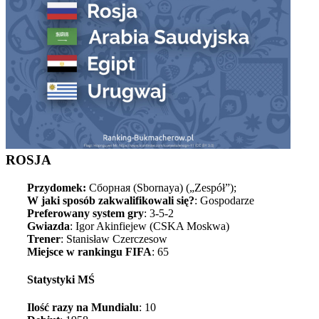
ROSJA
Przydomek:
Сборная (Sbornaya) („Zespół”);
W jaki sposób zakwalifikowali się?
: Gospodarze
Preferowany system gry
: 3-5-2
Gwiazda
: Igor Akinfiejew (CSKA Moskwa)
Trener
: Stanisław Czerczesow
Miejsce w rankingu FIFA
: 65
Statystyki MŚ
Ilość razy na Mundialu
: 10