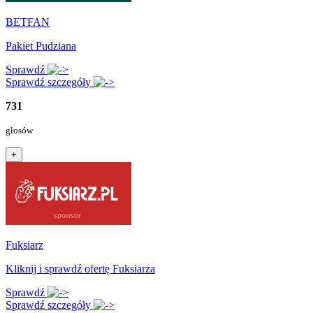
BETFAN
Pakiet Pudziana
Sprawdź
Sprawdź szczegóły
731
głosów
+
Fuksiarz
Kliknij i sprawdź ofertę Fuksiarza
Sprawdź
Sprawdź szczegóły