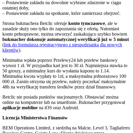
– Postawienie zakładu na dowolnie wybrane zdarzenie w ciągu
ostatniej doby,
– Postawienie zakładu na spotkanie, które zamierzasz obejrzeć.
Strona bukmachera Betclic oferuje
konto tymczasowe
, ale w
zasadzie służy ono tylko do zapoznania się z ofertą. Natomiast
konto pełnoprawne, można otworzyć zaskakująco szybko bowiem
bukmacher dokonuje automatycznej weryfikacji już w 5 minut
(
link do formularza rejestracyjnego z niespodzianką dla nowych
klientów
).
Minimalna wpłata poprzez Przelewy24 lub przelew bankowy
wynosi 1 zł. W przypadku kart jest to 30 zł. Najmniejsza stawka to
50 groszy, a minimalny kurs do wysłania kuponu to 1.14.
Minimalna kwota wypłaty to 1zł, a maksymalna jednorazowo 100
000 zł. Zanim otrzyma się przelew, należy poczekać maksymalnie
48h na weryfikację transferu środków przez dział finansowy.
Betclic nie posiada punktów stacjonarnych. Obstawiać można
online na komputerze lub na smartfonie. Bukmacher przygotował
aplikacje mobline
na iOS oraz Android.
Licencja Ministerstwa Finansów
BEM Operations Limited, z siedzibą na Malcie, Level 3, Tagliaferro