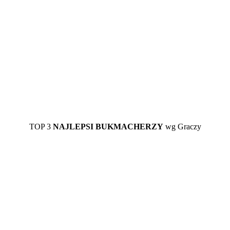
TOP 3
NAJLEPSI BUKMACHERZY
wg Graczy