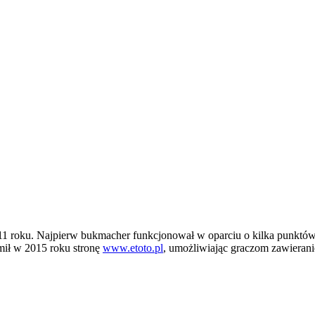
11 roku. Najpierw bukmacher funkcjonował w oparciu o kilka punktó
mił w 2015 roku stronę
www.etoto.pl
, umożliwiając graczom zawierani