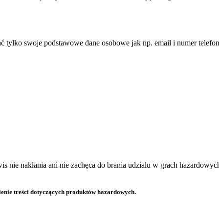
tylko swoje podstawowe dane osobowe jak np. email i numer telefonu.
is nie nakłania ani nie zachęca do brania udziału w grach hazardowych
ienie treści dotyczących produktów hazardowych.