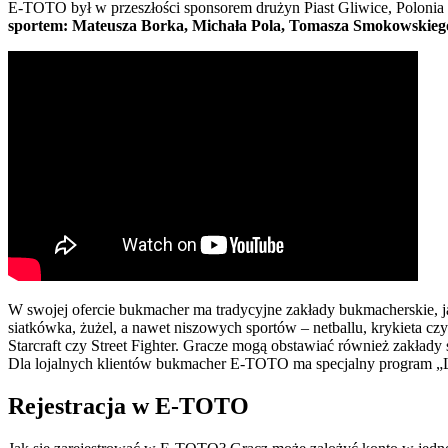
E-TOTO był w przeszłości sponsorem drużyn Piast Gliwice, Polonia 
sportem: Mateusza Borka, Michała Pola, Tomasza Smokowskiego
W swojej ofercie bukmacher ma tradycyjne zakłady bukmacherskie, ja
siatkówka, żużel, a nawet niszowych sportów – netballu, krykieta 
Starcraft czy Street Fighter. Gracze mogą obstawiać również zakłady 
Dla lojalnych klientów bukmacher E-TOTO ma specjalny program „Li
Rejestracja w E-TOTO